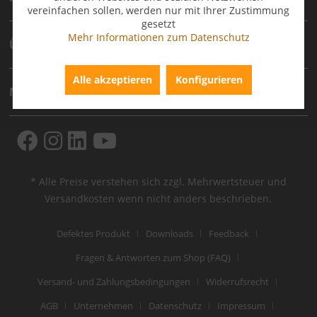
vereinfachen sollen, werden nur mit Ihrer Zustimmung
gesetzt
Mehr Informationen zum Datenschutz
Über Uns
Alle akzeptieren
Konfigurieren
Newsletter
* Alle Preise verstehen sich zzgl. Mehrwertsteuer und
Versandkosten
wenn nicht anders beschrieben.
Defektes Produkt
Downloads
Feedback
Fragen & Antworten zum Shop (FAQ)
Versand- und Zahlungsbedingungen
Widerrufsrecht
AGB
Unternehmen
Datenschutz
Impressum