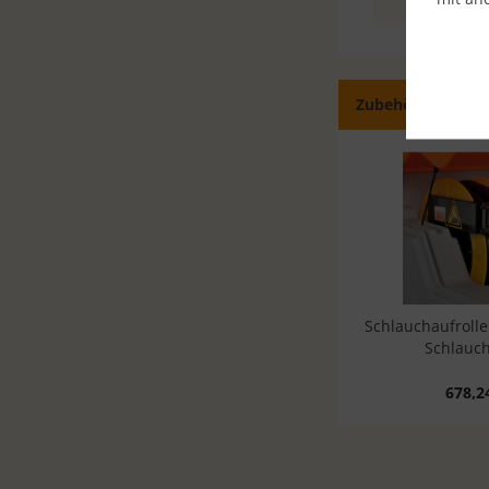
Zubehör
Ähn
Schlauchaufrolle
Schlauc
678,2