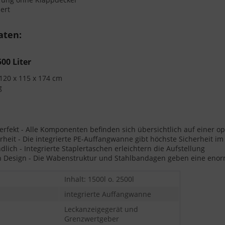
ert
aten:
500 Liter
120 x 115 x 174 cm
g
rfekt - Alle Komponenten befinden sich übersichtlich auf einer 
rheit - Die integrierte PE-Auffangwanne gibt höchste Sicherheit im 
lich - Integrierte Staplertaschen erleichtern die Aufstellung
ch Design - Die Wabenstruktur und Stahlbandagen geben eine enor
Inhalt: 1500l o. 2500l
integrierte Auffangwanne
Leckanzeigegerät und
Grenzwertgeber