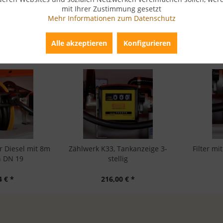
mit Ihrer Zustimmung gesetzt
Mehr Informationen zum Datenschutz
Alle akzeptieren
Konfigurieren
liche Artikel
r Diesel mit 8m
Zählwerk K33, Tankanzeige 3-
Filter m
h DN 19
stellig
4 € *
216,00 € *