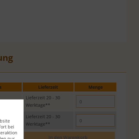
ung
s
Lieferzeit
Menge
Lieferzeit 20 - 30
341,44 € *
Werktage**
Lieferzeit 20 - 30
661,12 € *
bsite
Werktage**
ort bei
eraktion
In den
Warenkorb
0,00 €
den nur