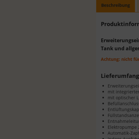
Beschreibung
Produktinfo
Erweiterungsei
Tank und allge
Achtung: nicht fü
Lieferumfang
Erweiterungsei
mit integriert
mit optischer 
Befüllanschlu
Entlüftungska
Füllstandsanze
Entnahmeleitu
Elektropumpe 
Automatik-Zapf
Indoor-Ausfüh