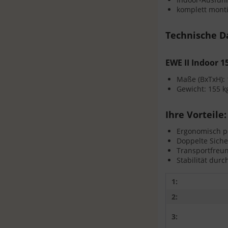
komplett monti
Technische D
EWE II Indoor 1
Maße (BxTxH): 
Gewicht: 155 k
Ihre Vorteile:
Ergonomisch pe
Doppelte Siche
Transportfreund
Stabilität dur
1:
2:
3: