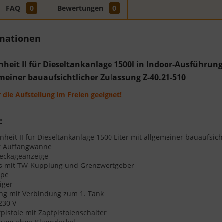
FAQ
0
Bewertungen
0
rmationen
nheit II für Dieseltankanlage 1500l in Indoor-Ausführu
meiner bauaufsichtlicher Zulassung Z-40.21-510
r die Aufstellung im Freien geeignet!
:
nheit II für Dieseltankanlage 1500 Liter mit allgemeiner bauaufsic
er Auffangwanne
Leckageanzeige
ss mit TW-Kupplung und Grenzwertgeber
ppe
iger
ng mit Verbindung zum 1. Tank
230 V
pistole mit Zapfpistolenschalter
rung ohne Klappdeckel