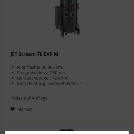
JET Stream 70 EXP M
Filterfläche: 30.000 cm²
Sauganschluss: Ø80mm
Geräuschepegel: 72 db(A)
Motorleistung: 5,5kW/400V/50Hz
Preise auf Anfrage
Merken