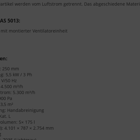
Partikel werden vom Luftstrom getrennt. Das abgeschiedene Materia
AS 5013:
mit montierter Ventilatoreinheit
en:
: 250 mm
g: 5,5 kW / 3 Ph
 V/50 Hz
4.500 m³/h
trom: 5.300 m³/h
900 Pa
 3,5 m²
ung: Handabreinigung
Kat. L
lumen: 5× 175 l
H): 4.101 × 787 × 2.754 mm
g
L 7035 (Lichtgrau)