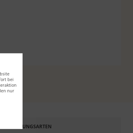
bsite
ort bei
eraktion
den nur
ZAHLUNGSARTEN