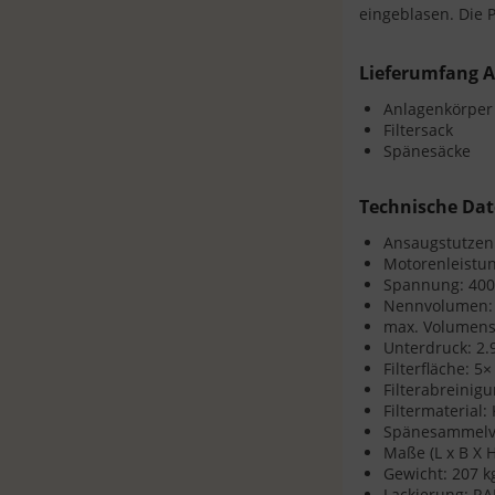
eingeblasen. Die 
Lieferumfang A
Anlagenkörper 
Filtersack
Spänesäcke
Technische Dat
Ansaugstutzen
Motorenleistun
Spannung: 400
Nennvolumen: 
max. Volumens
Unterdruck: 2.
Filterfläche: 5×
Filterabreinig
Filtermaterial: 
Spänesammelvo
Maße (L x B X 
Gewicht: 207 k
Lackierung: RA