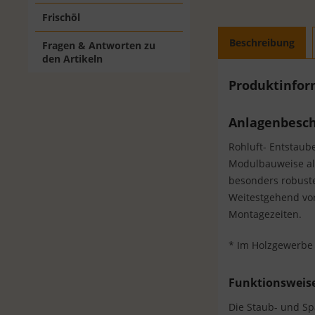
Frischöl
Beschreibung
Fragen & Antworten zu
den Artikeln
Produktinfo
Anlagenbesch
Rohluft- Entstaube
Modulbauweise als
besonders robuste
Weitestgehend vor
Montagezeiten.
* Im Holzgewerbe 
Funktionsweis
Die Staub- und Sp