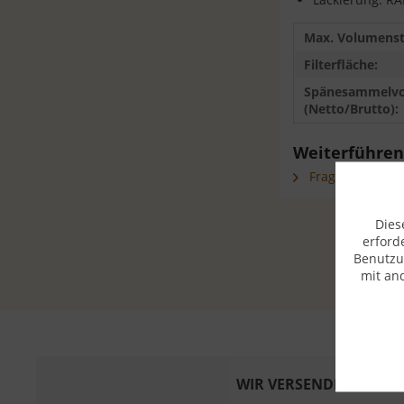
Max. Volumens
Filterfläche:
Spänesammelv
(Netto/Brutto):
Weiterführen
Fragen zum Arti
Dies
erford
Benutzu
mit an
WIR VERSENDEN MIT