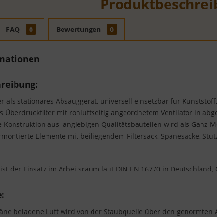
Produktbeschrei
FAQ
0
Bewertungen
0
rmationen
reibung:
r als stationäres Absauggerät, universell einsetzbar für Kunststoff,
 Überdruckfilter mit rohluftseitig angeordnetem Ventilator in a
 Konstruktion aus langlebigen Qualitätsbauteilen wird als Ganz Me
montierte Elemente mit beiliegendem Filtersack, Spänesäcke, Stü
ist der Einsatz im Arbeitsraum laut DIN EN 16770 in Deutschland, Ö
e:
äne beladene Luft wird von der Staubquelle über den genormten A