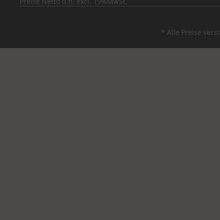
Preise Netto d.h. excl. 19%MwSt.
* Alle Preise ver