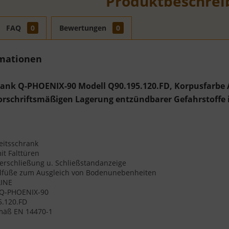
Produktbeschrei
FAQ
0
Bewertungen
0
rmationen
rank Q-PHOENIX-90 Modell Q90.195.120.FD, Korpusfarbe A
orschriftsmäßigen Lagerung entzündbarer Gefahrstoffe
:
eitsschrank
t Falttüren
nderschließung u. Schließstandanzeige
ellfüße zum Ausgleich von Bodenunebenheiten
LINE
 Q-PHOENIX-90
5.120.FD
mäß EN 14470-1