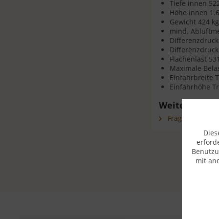
Tiefe innen 5
Höhe innen 1
Gewicht 424 k
mind. Abluftm
Differenzdruck
Differenzdruck
Flächenlast 53
Maximale Bela
Einfahrbreite 
Einfahrhöhe T
Weiterführen
Fragen zum Arti
Dies
erford
Benutzu
mit an