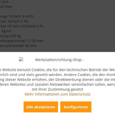
22 mm
.647 mm
g
enge 10-fach 9 m³/h
 bei 10-fach 5 Pa
 bei 10-fach EK5/AK4 5 Pa
1 kg/m²
stung 600 kg
Transportsockel 1.120 mm
ransportsockel 90 mm
de Links
kel?
e Website benutzt Cookies, die für den technischen Betrieb der We
erlich sind und stets gesetzt werden. Andere Cookies, die den Komf
ng dieser Website erhöhen, der Direktwerbung dienen oder die Int
deren Websites und sozialen Netzwerken vereinfachen sollen, wer
mit Ihrer Zustimmung gesetzt
Mehr Informationen zum Datenschutz
Alle akzeptieren
Konfigurieren