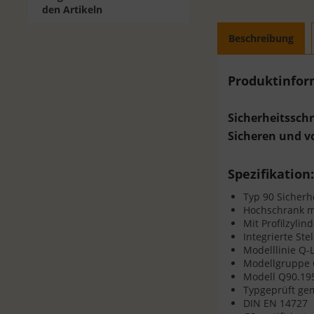
den Artikeln
Beschreibung
Produktinfo
Sicherheitssch
Sicheren und v
Spezifikation
Typ 90 Sicherh
Hochschrank mi
Mit Profilzyli
Integrierte St
Modelllinie Q-
Modellgruppe
Modell Q90.19
Typgeprüft ge
DIN EN 14727