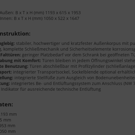
ußen: B x T x H (mm) 1193 x 615 x 1953
nen: B x T x H (mm) 1050 x 522 x 1647
nstruktion:
glebig:
stabiler, hochwertiger und kratzfester Außenkorpus mit pu
, komplette Schließmechanik und Sicherheitselemente korrosions
Falttüren:
geringer Platzbedarf vor dem Schrank bei geöffneten T
abung mit Komfort:
Türen bleiben in jedem Öffnungswinkel stehen
te Benutzung:
Türen abschließbar mit Profilzylinder (schließanla
sport:
integrierter Transportsockel, Sockelblende optional erhältlic
ellung:
integrierte Stellfüße zum Ausgleich von Bodenunebenheit
ftung:
integriertes Be- und Entlüftungssystem zum Anschluss (NW 7
s Indikator für ausreichende technische Entlüftung
aten:
1.193 mm
15 mm
.953 mm
1.050 mm