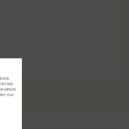
bsite
ort bei
eraktion
den nur