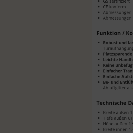
GS zertifiziert
CE konform
Abmessungen A
Abmessungen In
Funktion / Ko
Robust und lan
Türaufhängung
Platzsparende 
Leichte Handh
Keine unbefug
Einfacher Tran
Einfache Aufst
Be- und Entlü
Abluftgitter al
Technische D
Breite außen 
Tiefe außen 6
Höhe außen 1
Breite innen 