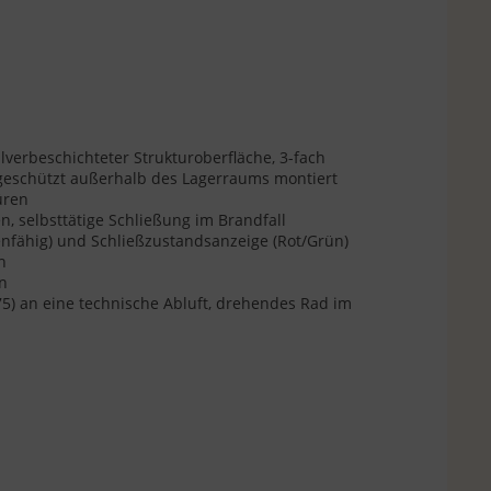
lverbeschichteter Strukturoberfläche, 3-fach
geschützt außerhalb des Lagerraums montiert
üren
, selbsttätige Schließung im Brandfall
genfähig) und Schließzustandsanzeige (Rot/Grün)
h
en
5) an eine technische Abluft, drehendes Rad im