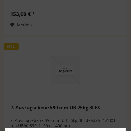
153,00 € *
Merken
NEU
2. Auszugsebene 590 mm UB 25kg 3l ES
2. Auszugsebene 590 mm UB 25kg 3l Edelstahl 1.4301
roh UB90 590, 1100 u.1400mm